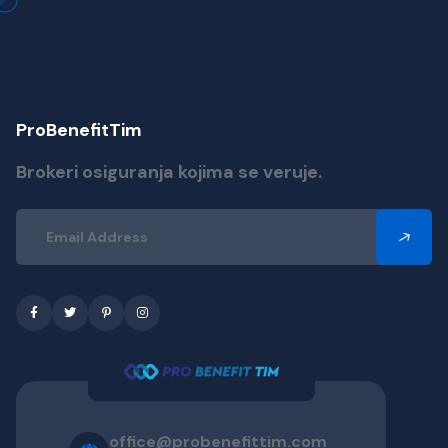
ProBenefitTim
Brokeri osiguranja kojima se veruje.
office@probenefittim.com